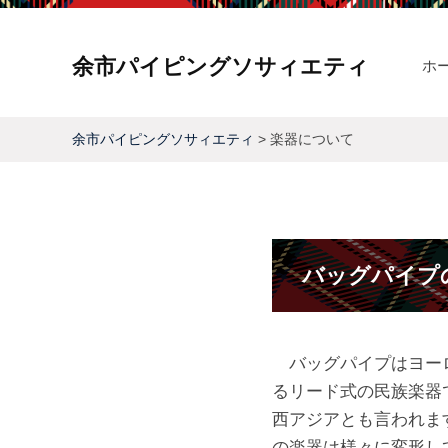
コ
ン
余市パイピングソサィエティ
ホ
テ
余
ン
市
ツ
余市パイピングソサィエティ
>
楽器について
町
へ
楽
を
ス
拠
キ
器
点
ッ
バッグパイプ
に
に
プ
活
つ
動
す
バッグパイプはヨー
い
る
るリード式の民族楽器
て
バ
西アジアとも言われま
ッ
の楽器は様々に変形し