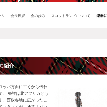
ーム
会長挨拶
会の歩み
スコットランドについて
楽器
の紹介
ロッパ方面に古くから伝わ
で、 発祥は北アフリカとも
す。西欧各地に広がったこ
ていきますが、通常「バッ