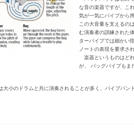
な音の楽器ですが、こ
気が一気にパイプから
この大音量を支えるの
む演奏者の訓練された
ターパイプでは細かい
ノートの表現を要求さ
楽器というものはどれ
が、 パッグパイプもま
大小のドラムと共に演奏されることが多く、パイプバン