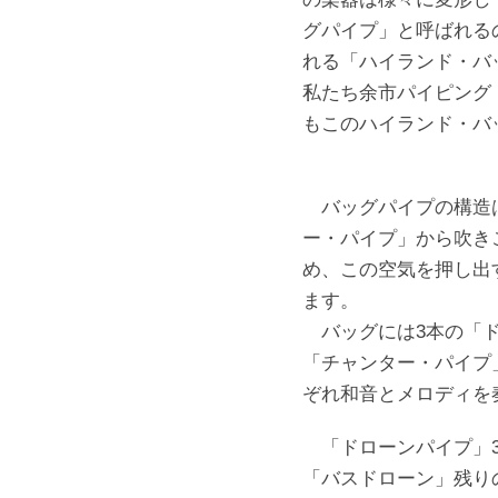
2
グパイプ」と呼ばれる
グ
0
れる「ハイランド・バ
パ
2
私たち余市パイピング
イ
0
もこのハイランド・バ
プ
年
の
1
バ
1
バッグパイプの構造
ン
月
ー・パイプ」から吹き
ド
3
め、この空気を押し出
で
日
ます。
す
バッグには3本の「ド
「チャンター・パイプ
ぞれ和音とメロディを
「ドローンパイプ」3
「バスドローン」残り